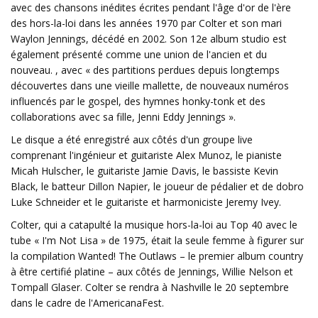
avec des chansons inédites écrites pendant l'âge d'or de l'ère
des hors-la-loi dans les années 1970 par Colter et son mari
Waylon Jennings, décédé en 2002. Son 12e album studio est
également présenté comme une union de l'ancien et du
nouveau. , avec « des partitions perdues depuis longtemps
découvertes dans une vieille mallette, de nouveaux numéros
influencés par le gospel, des hymnes honky-tonk et des
collaborations avec sa fille, Jenni Eddy Jennings ».
Le disque a été enregistré aux côtés d'un groupe live
comprenant l'ingénieur et guitariste Alex Munoz, le pianiste
Micah Hulscher, le guitariste Jamie Davis, le bassiste Kevin
Black, le batteur Dillon Napier, le joueur de pédalier et de dobro
Luke Schneider et le guitariste et harmoniciste Jeremy Ivey.
Colter, qui a catapulté la musique hors-la-loi au Top 40 avec le
tube « I'm Not Lisa » de 1975, était la seule femme à figurer sur
la compilation Wanted! The Outlaws – le premier album country
à être certifié platine – aux côtés de Jennings, Willie Nelson et
Tompall Glaser. Colter se rendra à Nashville le 20 septembre
dans le cadre de l'AmericanaFest.