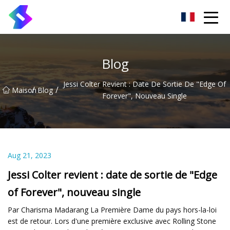
Pierre à aiguiser Changchun Inc.
Blog
Jessi Colter Revient : Date De Sortie De "Edge Of
/
/
Maison
Blog
Forever", Nouveau Single
Aug 21, 2023
Jessi Colter revient : date de sortie de "Edge
of Forever", nouveau single
Par Charisma Madarang La Première Dame du pays hors-la-loi
est de retour. Lors d'une première exclusive avec Rolling Stone