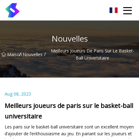
Pierre à aiguiser Changchun Inc.
Nouvelles
Meilleurs Joueurs De Paris Sur Le Basket-
/
/
Maison
Nouvelles
Ball Universitaire
Aug 08, 2023
Meilleurs joueurs de paris sur le basket-ball
universitaire
Les paris sur le basket-ball universitaire sont un excellent moyen
d’ajouter de l’enthousiasme au jeu. En pariant sur les joueurs et