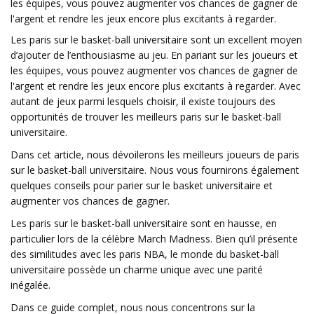
les équipes, vous pouvez augmenter vos chances de gagner de
l'argent et rendre les jeux encore plus excitants à regarder.
Les paris sur le basket-ball universitaire sont un excellent moyen
d’ajouter de l’enthousiasme au jeu. En pariant sur les joueurs et
les équipes, vous pouvez augmenter vos chances de gagner de
l'argent et rendre les jeux encore plus excitants à regarder. Avec
autant de jeux parmi lesquels choisir, il existe toujours des
opportunités de trouver les meilleurs paris sur le basket-ball
universitaire.
Dans cet article, nous dévoilerons les meilleurs joueurs de paris
sur le basket-ball universitaire. Nous vous fournirons également
quelques conseils pour parier sur le basket universitaire et
augmenter vos chances de gagner.
Les paris sur le basket-ball universitaire sont en hausse, en
particulier lors de la célèbre March Madness. Bien qu’il présente
des similitudes avec les paris NBA, le monde du basket-ball
universitaire possède un charme unique avec une parité
inégalée.
Dans ce guide complet, nous nous concentrons sur la