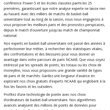
conférence Power-5 et les écoles classées parmi les 25
premières, garantissant que notre analyse experte ne laisse rien
au hasard. Avec des milliers de matchs de basket-ball
universitaire tout au long de la saison, nous nous engageons à
vous proposer les meilleurs paris et des pronostics perspicaces,
depuis le match d'ouverture jusqu'au match de championnat
national.
Nos experts en basket-ball universitaire ont passé des années à
perfectionner leur métier, à rechercher des statistiques vitales,
des confrontations et des blessures pour vous donner un
avantage dans votre parcours de paris NCAAB. Que vous soyez
intéressé par les spreads de points, les totaux ou les choix de
moneyline, nous vous proposons une grande variété de types
de paris et de marchés. Gardez une longueur d'avance en
explorant nos choix gratuits d'experts NCAAB qui englobent à la
fois les favoris et les outsiders.
Profitez d’une technologie de pointe avec nos choix
d’ordinateurs de basket-ball universitaire. Nos algorithmes
avancés analysent des millions de points de données pour