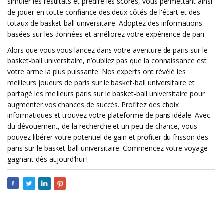
simuler les résultats et prédire les scores, vous permettant ainsi
de jouer en toute confiance des deux côtés de l'écart et des
totaux de basket-ball universitaire. Adoptez des informations
basées sur les données et améliorez votre expérience de pari.
Alors que vous vous lancez dans votre aventure de paris sur le
basket-ball universitaire, n’oubliez pas que la connaissance est
votre arme la plus puissante. Nos experts ont révélé les
meilleurs joueurs de paris sur le basket-ball universitaire et
partagé les meilleurs paris sur le basket-ball universitaire pour
augmenter vos chances de succès. Profitez des choix
informatiques et trouvez votre plateforme de paris idéale. Avec
du dévouement, de la recherche et un peu de chance, vous
pouvez libérer votre potentiel de gain et profiter du frisson des
paris sur le basket-ball universitaire. Commencez votre voyage
gagnant dès aujourd’hui !